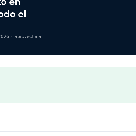
to en
odo el
2026 - ¡aprovéchala