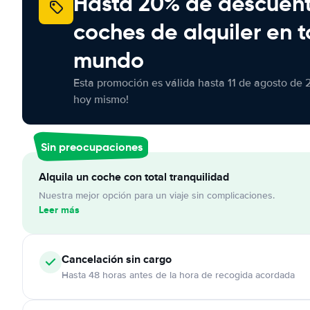
Hasta 20% de descuen
coches de alquiler en t
mundo
Esta promoción es válida hasta 11 de agosto de 
hoy mismo!
Sin preocupaciones
Alquila un coche con total tranquilidad
Nuestra mejor opción para un viaje sin complicaciones.
Leer más
Cancelación
sin cargo
Hasta 48 horas antes de la hora de recogida acordada