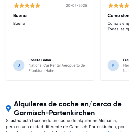
20-07-2025
Buena
Como siempr
Buena
Como siempre
Todas las op
Josefa Galan
Franc
J
National Car Rental Aeropuerto de
F
Flex 
Frankfurt-Hahn
Nure
Alquileres de coche en/cerca de
Garmisch-Partenkirchen
Si usted está buscando un coche de alquiler en Alemania,
pero en una ciudad diferente de Garmisch-Partenkirchen, por