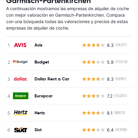
Garmisch-Partenkirchen
A continuación mostramos las empresas de alquiler de coche
con mejor valoración en Garmisch-Partenkirchen. Compara
con una búsqueda todas las valoraciones y precios de estas
empresas de alquiler de coche.
Avis
8.3
(7437)
N
Budget
5.9
(11512)
N
Dollar Rent a Car
8.3
(5291)
N
Europcar
7.2
(10251)
N
Hertz
8.1
(8812)
N
Sixt
6.4
(4356)
N