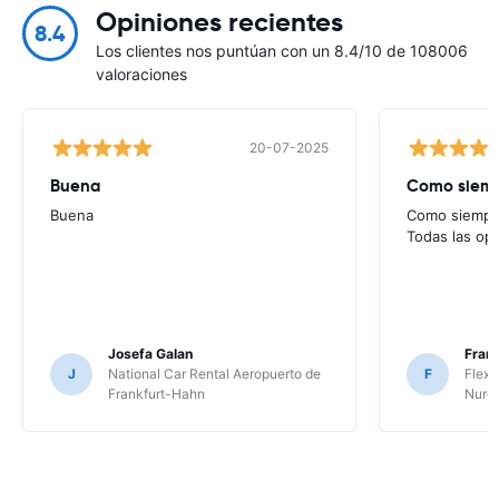
Opiniones recientes
8.4
Los clientes nos puntúan con un 8.4/10 de 108006
valoraciones
20-07-2025
Buena
Como siempr
Buena
Como siempre
Todas las op
Josefa Galan
Franc
J
National Car Rental Aeropuerto de
F
Flex 
Frankfurt-Hahn
Nure