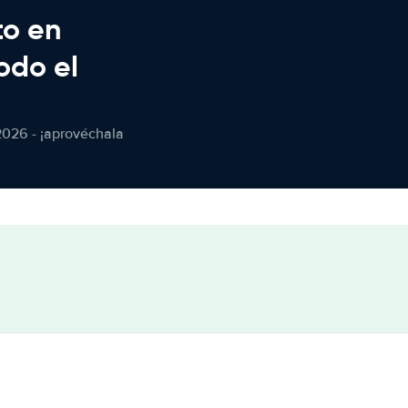
to en
odo el
2026 - ¡aprovéchala