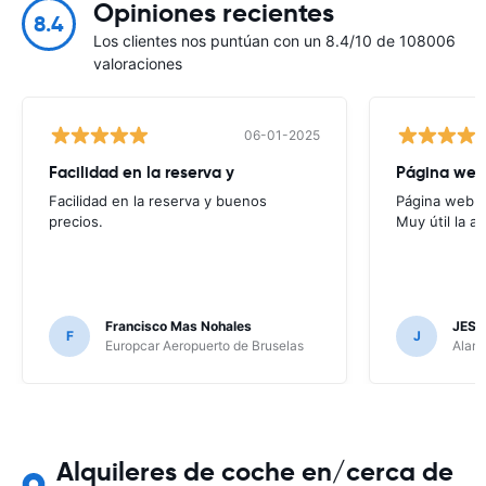
Opiniones recientes
8.4
Los clientes nos puntúan con un 8.4/10 de 108006
valoraciones
06-01-2025
Facilidad en la reserva y
Página web f
Facilidad en la reserva y buenos
Página web fác
precios.
Muy útil la a
Francisco Mas Nohales
JESU
F
J
Europcar Aeropuerto de Bruselas
Alamo
Alquileres de coche en/cerca de