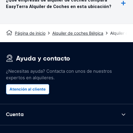
EasyTerra Alquiler de Coches en esta ubicación?
Página de inicio
Alquiler de coches Bélgica
Alquiler de
Ayuda y contacto
¿Necesitas ayuda? Contacta con unos de nuestros
expertos en alquileres.
Atención al cliente
Cuenta