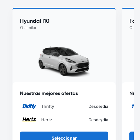
Hyundai i10
For
O similar
O sim
Nuestras mejores ofertas
Nues
Thrifty
Desde
/día
Hertz
Desde
/día
Seleccionar