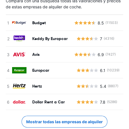
Compara con una búsqueda todas las valoraciones y precios
de estas empresas de alquiler de coche.
Budget
8.5
(11503)
Keddy By Europcar
7
(4316)
N
Avis
6.9
(7427)
Europcar
6.1
(10239)
N
Hertz
5.4
(8807)
N
Dollar Rent a Car
7.8
(5286)
N
Mostrar todas las empresas de alquiler