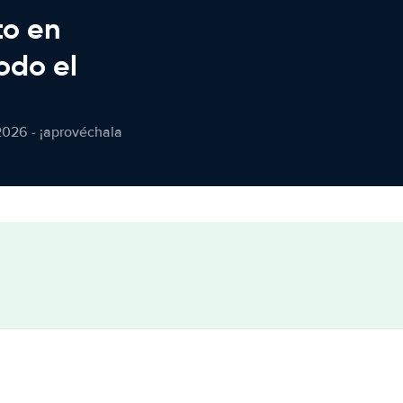
to en
odo el
2026 - ¡aprovéchala