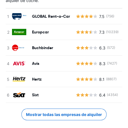
alquiler de coche.
GLOBAL Rent-a-Car
7.5
(756)
N
Europcar
7.3
(10239)
N
Buchbinder
6.3
(572)
N
Avis
8.3
(7427)
N
Hertz
8.1
(8807)
N
Sixt
6.4
(4354)
N
Mostrar todas las empresas de alquiler