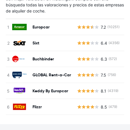
búsqueda todas las valoraciones y precios de estas empresas
de alquiler de coche.
Europcar
7.2
(10251)
N
Sixt
6.4
(4356)
N
Buchbinder
6.3
(572)
N
GLOBAL Rent-a-Car
7.5
(756)
N
Keddy By Europcar
8.1
(4319)
N
Flizzr
8.5
(479)
N