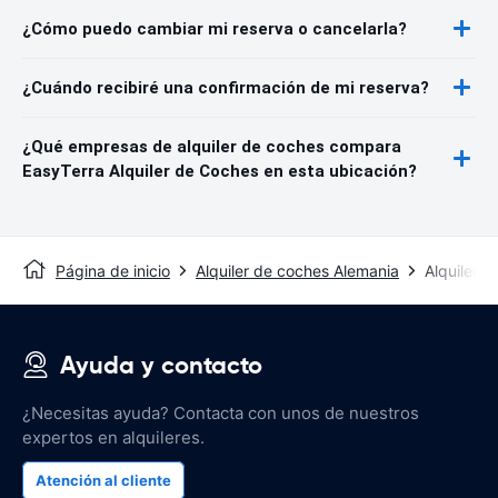
¿Cómo puedo cambiar mi reserva o cancelarla?
¿Cuándo recibiré una confirmación de mi reserva?
¿Qué empresas de alquiler de coches compara
EasyTerra Alquiler de Coches en esta ubicación?
Página de inicio
Alquiler de coches Alemania
Alquiler 
Ayuda y contacto
¿Necesitas ayuda? Contacta con unos de nuestros
expertos en alquileres.
Atención al cliente