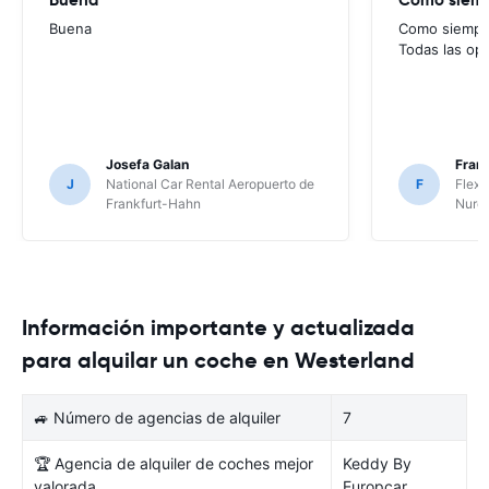
Buena
Como siempre
Todas las op
Josefa Galan
Franc
J
National Car Rental Aeropuerto de
F
Flex 
Frankfurt-Hahn
Nure
Información importante y actualizada
para alquilar un coche en Westerland
🚙 Número de agencias de alquiler
7
🏆 Agencia de alquiler de coches mejor
Keddy By
valorada
Europcar