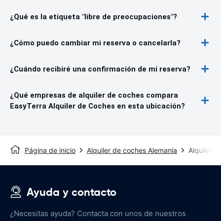
¿Qué es la etiqueta "libre de preocupaciones"?
¿Cómo puedo cambiar mi reserva o cancelarla?
¿Cuándo recibiré una confirmación de mi reserva?
¿Qué empresas de alquiler de coches compara
EasyTerra Alquiler de Coches en esta ubicación?
Página de inicio
Alquiler de coches Alemania
Alquiler 
Ayuda y contacto
¿Necesitas ayuda? Contacta con unos de nuestros