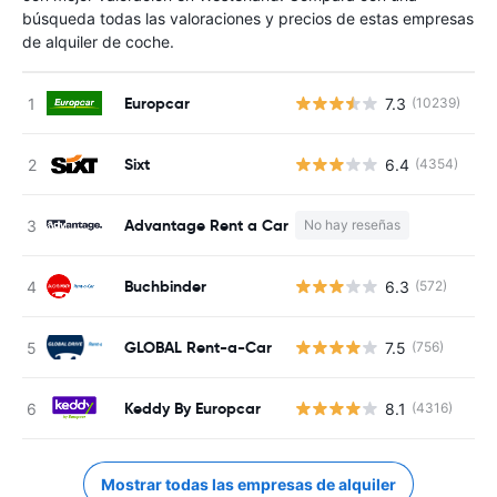
búsqueda todas las valoraciones y precios de estas empresas
de alquiler de coche.
Europcar
7.3
(10239)
N
Sixt
6.4
(4354)
N
Advantage Rent a Car
No hay reseñas
N
Buchbinder
6.3
(572)
N
GLOBAL Rent-a-Car
7.5
(756)
N
Keddy By Europcar
8.1
(4316)
N
Mostrar todas las empresas de alquiler