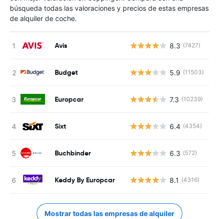
búsqueda todas las valoraciones y precios de estas empresas
de alquiler de coche.
Avis
8.3
(7427)
N
Budget
5.9
(11503)
N
Europcar
7.3
(10239)
N
Sixt
6.4
(4354)
N
Buchbinder
6.3
(572)
N
Keddy By Europcar
8.1
(4316)
N
Mostrar todas las empresas de alquiler