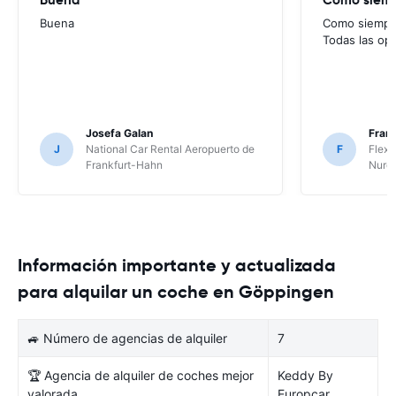
Buena
Como siempre
Todas las op
Josefa Galan
Franc
J
National Car Rental Aeropuerto de
F
Flex 
Frankfurt-Hahn
Nure
Información importante y actualizada
para alquilar un coche en Göppingen
🚙 Número de agencias de alquiler
7
🏆 Agencia de alquiler de coches mejor
Keddy By
valorada
Europcar