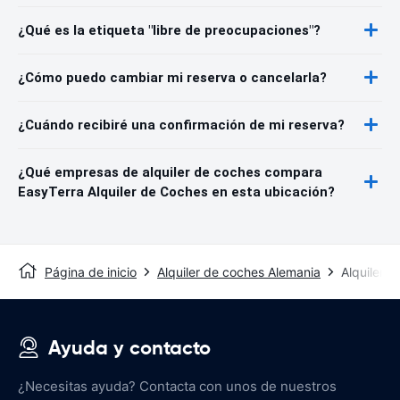
¿Qué es la etiqueta "libre de preocupaciones"?
¿Cómo puedo cambiar mi reserva o cancelarla?
¿Cuándo recibiré una confirmación de mi reserva?
¿Qué empresas de alquiler de coches compara
EasyTerra Alquiler de Coches en esta ubicación?
Página de inicio
Alquiler de coches Alemania
Alquiler 
Ayuda y contacto
¿Necesitas ayuda? Contacta con unos de nuestros