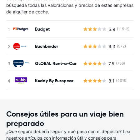
búsqueda todas las valoraciones y precios de estas empresas
de alquiler de coche.
Budget
5.9
(11512)
N
Buchbinder
6.3
(572)
N
GLOBAL Rent-a-Car
7.5
(756)
N
Keddy By Europcar
8.1
(4319)
N
Consejos útiles para un viaje bien
preparado
¿Qué seguro debería seguir y qué pasa con el depósito? Lea
nuestros artículos con información útil y consejos para