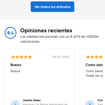
Ver todos los artículos
Opiniones recientes
8.4
Los clientes nos puntúan con un 8.4/10 de 108006
valoraciones
20-07-2025
Buena
Como siempr
Buena
Como siempre
Todas las op
Josefa Galan
Franc
J
National Car Rental Aeropuerto de
F
Flex 