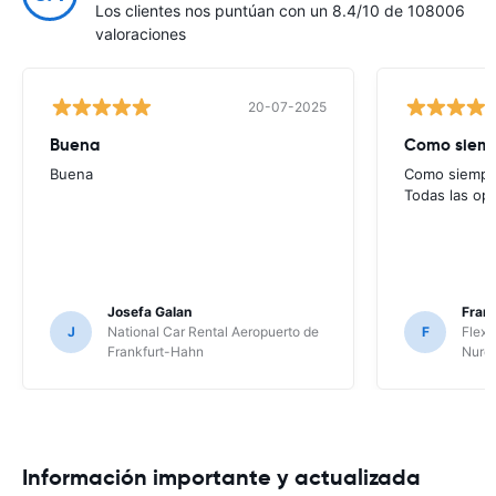
Los clientes nos puntúan con un 8.4/10 de 108006
valoraciones
20-07-2025
Buena
Como siempr
Buena
Como siempre
Todas las op
Josefa Galan
Franc
J
National Car Rental Aeropuerto de
F
Flex 
Frankfurt-Hahn
Nure
Información importante y actualizada