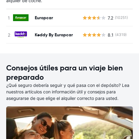
alquiler de coche.
Europcar
7.2
(10251)
N
Keddy By Europcar
8.1
(4319)
N
Consejos útiles para un viaje bien
preparado
¿Qué seguro debería seguir y qué pasa con el depósito? Lea
nuestros artículos con información útil y consejos para
asegurarse de que elige el alquiler correcto para usted.