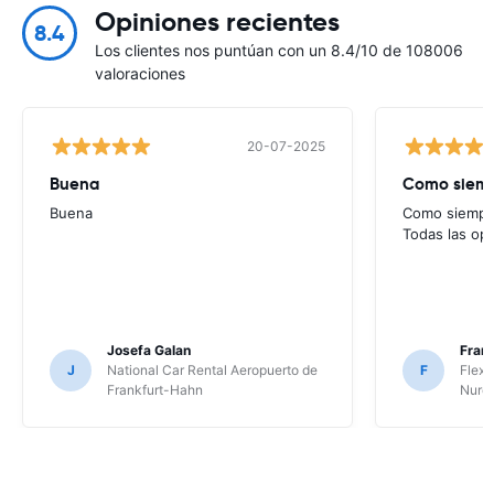
Opiniones recientes
8.4
Los clientes nos puntúan con un 8.4/10 de 108006
valoraciones
20-07-2025
Buena
Como siempr
Buena
Como siempre
Todas las op
Josefa Galan
Franc
J
National Car Rental Aeropuerto de
F
Flex 
Frankfurt-Hahn
Nure