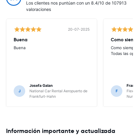
Los clientes nos puntúan con un 8.4/10 de 107913
valoraciones
20-07-2025
Buena
Como siempr
Buena
Como siempre
Todas las op
Josefa Galan
Franc
J
National Car Rental Aeropuerto de
F
Flex 
Frankfurt-Hahn
Nure
Información importante y actualizada