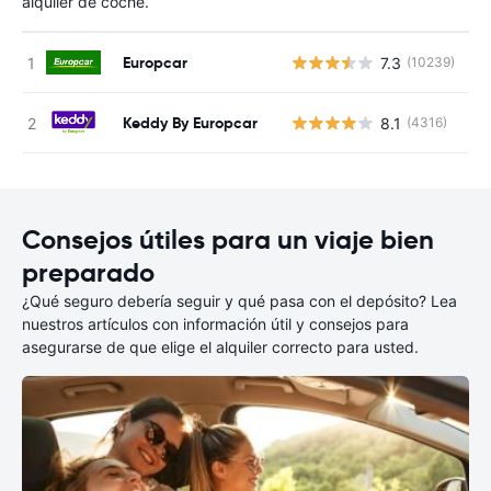
alquiler de coche.
Europcar
7.3
(10239)
N
Keddy By Europcar
8.1
(4316)
N
Consejos útiles para un viaje bien
preparado
¿Qué seguro debería seguir y qué pasa con el depósito? Lea
nuestros artículos con información útil y consejos para
asegurarse de que elige el alquiler correcto para usted.