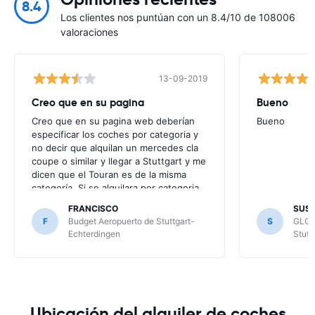
8.4
Los clientes nos puntúan con un 8.4/10 de 108006
valoraciones
13-09-2019
Creo que en su pagina
Bueno
Creo que en su pagina web deberían
Bueno
especificar los coches por categoria y
no decir que alquilan un mercedes cla
coupe o similar y llegar a Stuttgart y me
dicen que el Touran es de la misma
categoría. Si se alquilara por categoria
yo ya sabría que me puede tocar
FRANCISCO
SUS
cualquier modelo de esa categoría pero
F
Budget Aeropuerto de Stuttgart-
S
GLOB
no poner mercedes cla y luego no
Echterdingen
Stutt
tienen ninguno.
Ubicación del alquiler de coches