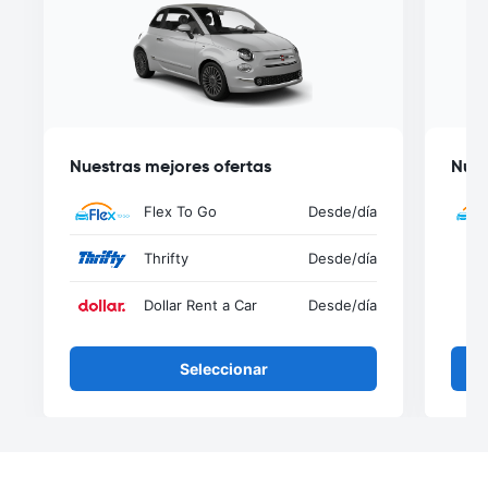
Nuestras mejores ofertas
Nues
Flex To Go
Desde
/día
Thrifty
Desde
/día
Dollar Rent a Car
Desde
/día
Seleccionar