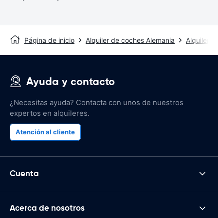
Página de inicio
Alquiler de coches Alemania
Alquiler d
Ayuda y contacto
¿Necesitas ayuda? Contacta con unos de nuestros
expertos en alquileres.
Atención al cliente
Cuenta
Acerca de nosotros