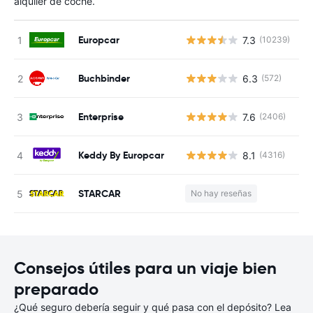
alquiler de coche.
Europcar
7.3
(10239)
N
Buchbinder
6.3
(572)
N
Enterprise
7.6
(2406)
N
Keddy By Europcar
8.1
(4316)
N
STARCAR
No hay reseñas
N
Consejos útiles para un viaje bien
preparado
¿Qué seguro debería seguir y qué pasa con el depósito? Lea