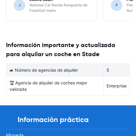
J
National Car Rental Aeropuerto de
F
Flex 
Frankfurt-Hahn
Nure
Información importante y actualizada
para alquilar un coche en Stade
🚙 Número de agencias de alquiler
5
🏆 Agencia de alquiler de coches mejor
Enterprise
valorada
Información práctica
Moneda