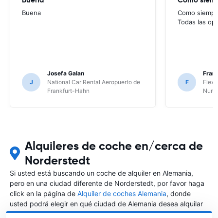
Buena
Como siempre
Todas las op
Josefa Galan
Franc
J
National Car Rental Aeropuerto de
F
Flex 
Frankfurt-Hahn
Nure
Alquileres de coche en/cerca de
Norderstedt
Si usted está buscando un coche de alquiler en Alemania,
pero en una ciudad diferente de Norderstedt, por favor haga
click en la página de
Alquiler de coches Alemania
, donde
usted podrá elegir en qué ciudad de Alemania desea alquilar
un coche.