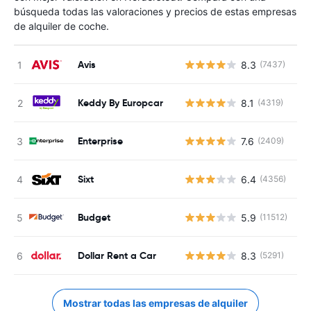
búsqueda todas las valoraciones y precios de estas empresas
de alquiler de coche.
Avis
8.3
(7437)
N
Keddy By Europcar
8.1
(4319)
N
Enterprise
7.6
(2409)
N
Sixt
6.4
(4356)
N
Budget
5.9
(11512)
N
Dollar Rent a Car
8.3
(5291)
N
Mostrar todas las empresas de alquiler