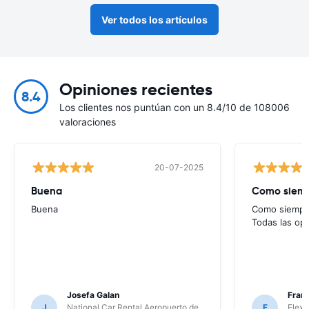
Ver todos los artículos
Opiniones recientes
8.4
Los clientes nos puntúan con un 8.4/10 de 108006
valoraciones
20-07-2025
Buena
Como siempr
Buena
Como siempre
Todas las op
Josefa Galan
Franc
J
National Car Rental Aeropuerto de
F
Flex 