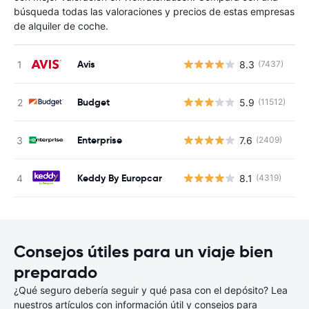
búsqueda todas las valoraciones y precios de estas empresas
de alquiler de coche.
Avis
8.3
(7437)
N
Budget
5.9
(11512)
N
Enterprise
7.6
(2409)
N
Keddy By Europcar
8.1
(4319)
N
Consejos útiles para un viaje bien
preparado
¿Qué seguro debería seguir y qué pasa con el depósito? Lea
nuestros artículos con información útil y consejos para