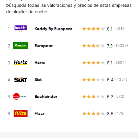
búsqueda todas las valoraciones y precios de estas empresas
de alquiler de coche.
Keddy By Europcar
8.1
(4316)
N
Europcar
7.3
(10239)
N
Hertz
8.1
(8807)
N
Sixt
6.4
(4354)
N
Buchbinder
6.3
(572)
N
Flizzr
8.5
(479)
N