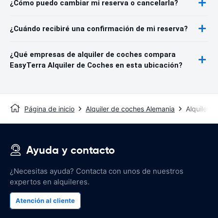
¿Cómo puedo cambiar mi reserva o cancelarla?
¿Cuándo recibiré una confirmación de mi reserva?
¿Qué empresas de alquiler de coches compara
EasyTerra Alquiler de Coches en esta ubicación?
Página de inicio
Alquiler de coches Alemania
Alquiler d
Ayuda y contacto
¿Necesitas ayuda? Contacta con unos de nuestros
expertos en alquileres.
Atención al cliente