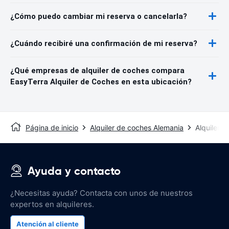
¿Cómo puedo cambiar mi reserva o cancelarla?
¿Cuándo recibiré una confirmación de mi reserva?
¿Qué empresas de alquiler de coches compara
EasyTerra Alquiler de Coches en esta ubicación?
Página de inicio
Alquiler de coches Alemania
Alquiler 
Ayuda y contacto
¿Necesitas ayuda? Contacta con unos de nuestros
expertos en alquileres.
Atención al cliente