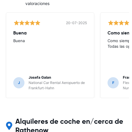
valoraciones
20-07-2025
Buena
Como siempr
Buena
Como siempre
Todas las op
Josefa Galan
Franc
J
National Car Rental Aeropuerto de
F
Flex 
Frankfurt-Hahn
Nure
Alquileres de coche en/cerca de
Rathenow