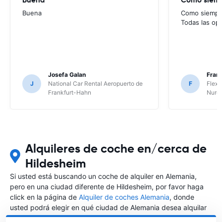
Buena
Como siempre
Todas las op
Josefa Galan
Franc
J
National Car Rental Aeropuerto de
F
Flex 
Frankfurt-Hahn
Nure
Alquileres de coche en/cerca de
Hildesheim
Si usted está buscando un coche de alquiler en Alemania,
pero en una ciudad diferente de Hildesheim, por favor haga
click en la página de
Alquiler de coches Alemania
, donde
usted podrá elegir en qué ciudad de Alemania desea alquilar
un coche.