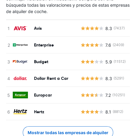
búsqueda todas las valoraciones y precios de estas empresas
de alquiler de coche.
Avis
8.3
(7437)
N
Enterprise
7.6
(2409)
N
Budget
5.9
(11512)
N
Dollar Rent a Car
8.3
(5291)
N
Europcar
7.2
(10251)
N
Hertz
8.1
(8812)
N
Mostrar todas las empresas de alquiler