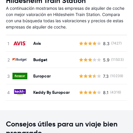
Hildesheim Train Station
A continuación mostramos las empresas de alquiler de coche
con mejor valoración en Hildesheim Train Station. Compara
con una búsqueda todas las valoraciones y precios de estas
empresas de alquiler de coche.
Avis
8.3
(7427)
N
Budget
5.9
(11503)
N
Europcar
7.3
(10239)
N
Keddy By Europcar
8.1
(4316)
N
Consejos útiles para un viaje bien