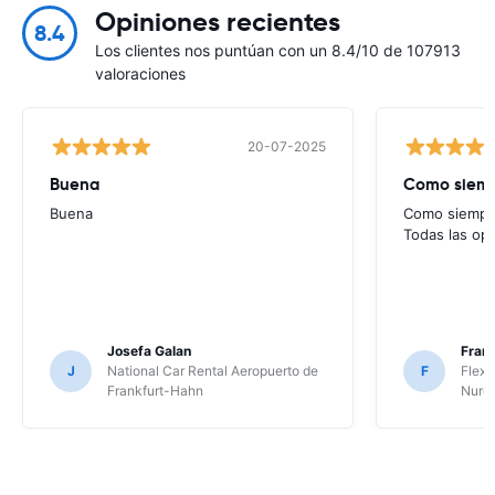
Opiniones recientes
8.4
Los clientes nos puntúan con un 8.4/10 de 107913
valoraciones
20-07-2025
Buena
Como siempr
Buena
Como siempre
Todas las op
Josefa Galan
Franc
J
National Car Rental Aeropuerto de
F
Flex 
Frankfurt-Hahn
Nure