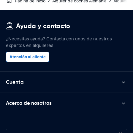
Página de inicio
Alquiler de coches Alemania
Alquiler 
Ayuda y contacto
¿Necesitas ayuda? Contacta con unos de nuestros
expertos en alquileres.
Atención al cliente
Cuenta
Acerca de nosotros