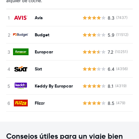
alquiler de coche.
Avis
8.3
(7437)
N
Budget
5.9
(11512)
N
Europcar
7.2
(10251)
N
Sixt
6.4
(4356)
N
Keddy By Europcar
8.1
(4319)
N
Flizzr
8.5
(479)
N
Consejos útiles para un viaje bien