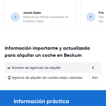
Josefa Galan
Franc
J
National Car Rental Aeropuerto de
F
Flex 
Frankfurt-Hahn
Nure
Información importante y actualizada
para alquilar un coche en Beckum
🚙 Número de agencias de alquiler
6
🏆 Agencia de alquiler de coches mejor valorada
Sixt
Información práctica