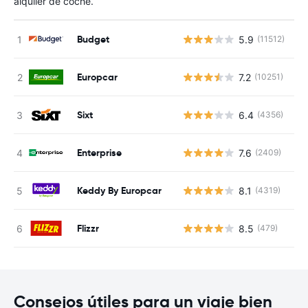
alquiler de coche.
Budget
5.9
(11512)
N
Europcar
7.2
(10251)
N
Sixt
6.4
(4356)
N
Enterprise
7.6
(2409)
N
Keddy By Europcar
8.1
(4319)
N
Flizzr
8.5
(479)
N
Consejos útiles para un viaje bien