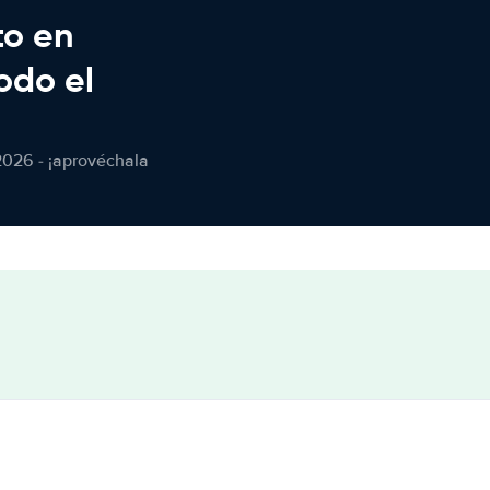
to en
odo el
2026 - ¡aprovéchala