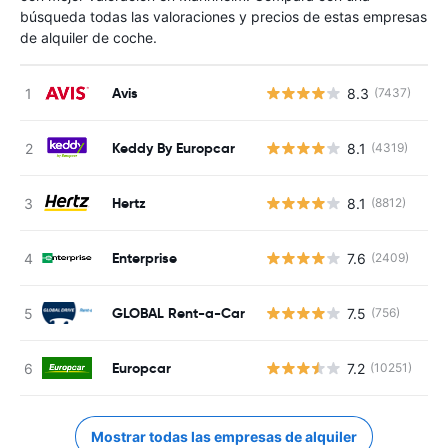
búsqueda todas las valoraciones y precios de estas empresas
de alquiler de coche.
Avis
8.3
(7437)
N
Keddy By Europcar
8.1
(4319)
N
Hertz
8.1
(8812)
N
Enterprise
7.6
(2409)
N
GLOBAL Rent-a-Car
7.5
(756)
N
Europcar
7.2
(10251)
N
Mostrar todas las empresas de alquiler