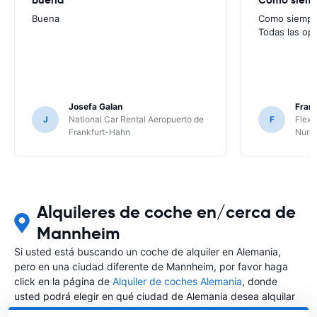
Buena
Como siempre
Todas las op
Josefa Galan
Franc
J
National Car Rental Aeropuerto de
F
Flex 
Frankfurt-Hahn
Nure
Alquileres de coche en/cerca de
Mannheim
Si usted está buscando un coche de alquiler en Alemania,
pero en una ciudad diferente de Mannheim, por favor haga
click en la página de
Alquiler de coches Alemania
, donde
usted podrá elegir en qué ciudad de Alemania desea alquilar
un coche.