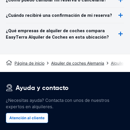
¿Cuándo recibiré una confirmación de mi reserva?
¿Qué empresas de alquiler de coches compara
EasyTerra Alquiler de Coches en esta ubicación?
Página de inicio
Alquiler de coches Alemania
Alquiler 
Ayuda y contacto
¿Necesitas ayuda? Contacta con unos de nuestros
expertos en alquileres.
Atención al cliente