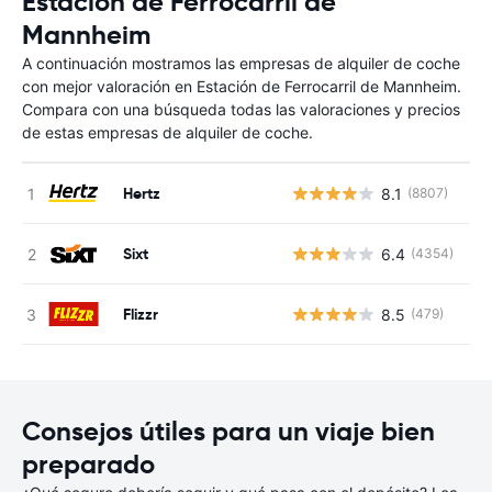
Estación de Ferrocarril de
Mannheim
A continuación mostramos las empresas de alquiler de coche
con mejor valoración en Estación de Ferrocarril de Mannheim.
Compara con una búsqueda todas las valoraciones y precios
de estas empresas de alquiler de coche.
Hertz
8.1
(8807)
N
Sixt
6.4
(4354)
N
Flizzr
8.5
(479)
N
Consejos útiles para un viaje bien
preparado