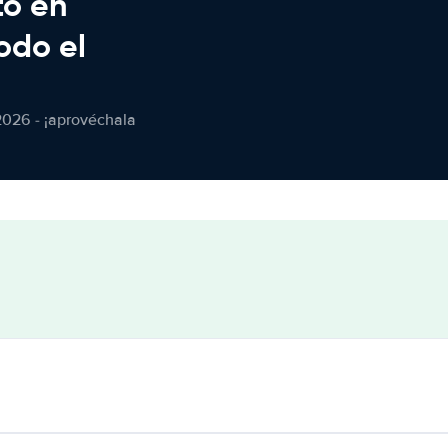
to en
odo el
2026 - ¡aprovéchala