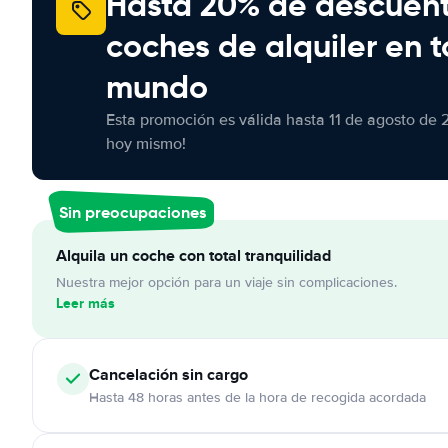
Hasta 20% de descuen
coches de alquiler en t
mundo
Esta promoción es válida hasta 11 de agosto de 
hoy mismo!
Sin preocupaciones
Alquila un coche con total tranquilidad
Nuestra mejor opción para un viaje sin complicaciones.
Leer más
Cancelación
sin cargo
Hasta 48 horas antes de la hora de recogida acordada