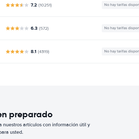
7.2
(10251)
No hay tarifas dispo
6.3
(572)
No hay tarifas dispo
8.1
(4319)
No hay tarifas dispo
ien preparado
 nuestros artículos con información útil y
para usted.