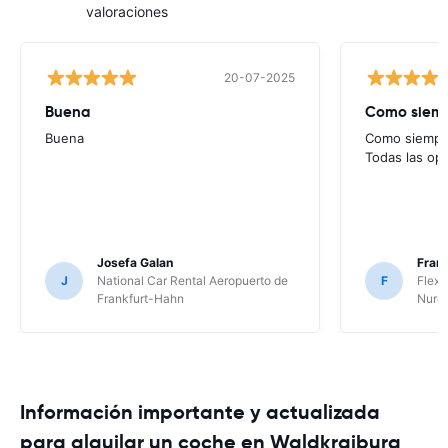
valoraciones
20-07-2025
Buena
Como siempr
Buena
Como siempre
Todas las op
Josefa Galan
Franc
J
National Car Rental Aeropuerto de
F
Flex 
Frankfurt-Hahn
Nure
Información importante y actualizada
para alquilar un coche en Waldkraiburg