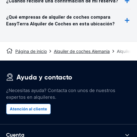
¿Cuándo recibiré una confirmación de mi reserva?
¿Qué empresas de alquiler de coches compara
EasyTerra Alquiler de Coches en esta ubicación?
Página de inicio
Alquiler de coches Alemania
Alquiler 
Ayuda y contacto
¿Necesitas ayuda? Contacta con unos de nuestros
expertos en alquileres.
Atención al cliente
Cuenta