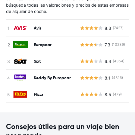
búsqueda todas las valoraciones y precios de estas empresas
de alquiler de coche.
Avis
8.3
(7427)
N
Europcar
7.3
(10239)
N
Sixt
6.4
(4354)
N
Keddy By Europcar
8.1
(4316)
N
Flizzr
8.5
(479)
N
Consejos útiles para un viaje bien