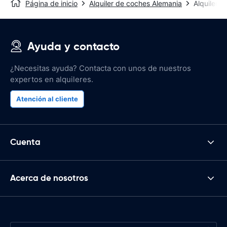
Página de inicio
Alquiler de coches Alemania
Alquiler d
Ayuda y contacto
¿Necesitas ayuda? Contacta con unos de nuestros
expertos en alquileres.
Atención al cliente
Cuenta
Acerca de nosotros