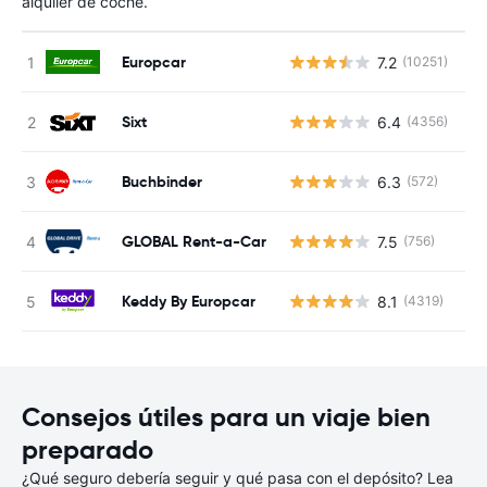
alquiler de coche.
Europcar
7.2
(10251)
N
Sixt
6.4
(4356)
N
Buchbinder
6.3
(572)
N
GLOBAL Rent-a-Car
7.5
(756)
N
Keddy By Europcar
8.1
(4319)
N
Consejos útiles para un viaje bien
preparado
¿Qué seguro debería seguir y qué pasa con el depósito? Lea