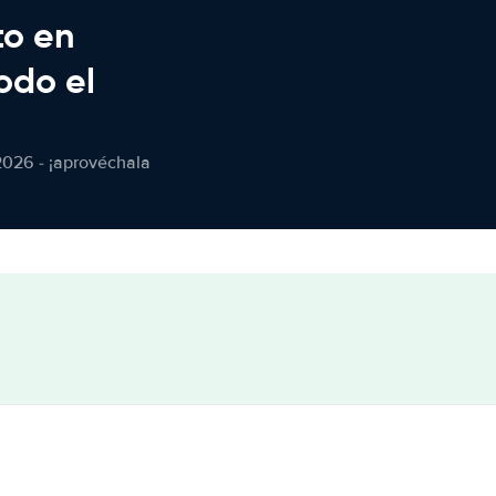
to en
odo el
2026 - ¡aprovéchala