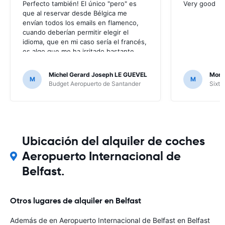
Perfecto también! El único "pero" es
Very good
que al reservar desde Bélgica me
envían todos los emails en flamenco,
cuando deberían permitir elegir el
idioma, que en mi caso sería el francés,
es algo que me ha irritado bastante
puesto que no entendía nada de los
mensajes que me enviaban; por suerte
Michel Gerard Joseph LE GUEVEL
Moni
M
M
no ha hecho falta, al no haber ningún
Budget Aeropuerto de Santander
Sixt 
problema, pero en caso contrario...
Ubicación del alquiler de coches
Aeropuerto Internacional de
Belfast.
Otros lugares de alquiler en Belfast
Además de en Aeropuerto Internacional de Belfast en Belfast