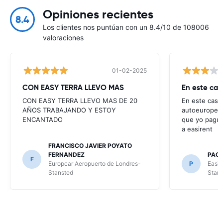
Opiniones recientes
8.4
Los clientes nos puntúan con un 8.4/10 de 108006
valoraciones
01-02-2025
CON EASY TERRA LLEVO MAS
En este cas
CON EASY TERRA LLEVO MAS DE 20
En este caso 
AÑOS TRABAJANDO Y ESTOY
autoeurope t
ENCANTADO
que yo pague
a easirent
FRANCISCO JAVIER POYATO
FERNANDEZ
PAO
F
Europcar Aeropuerto de Londres-
P
Easir
Stansted
Stan