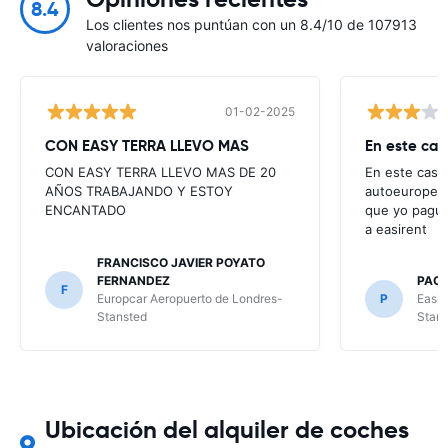
8.4
Los clientes nos puntúan con un 8.4/10 de 107913
valoraciones
01-02-2025
CON EASY TERRA LLEVO MAS
En este cas
CON EASY TERRA LLEVO MAS DE 20
En este caso 
AÑOS TRABAJANDO Y ESTOY
autoeurope t
ENCANTADO
que yo pague
a easirent
FRANCISCO JAVIER POYATO
FERNANDEZ
PAO
F
Europcar Aeropuerto de Londres-
P
Easir
Stansted
Stan
Ubicación del alquiler de coches