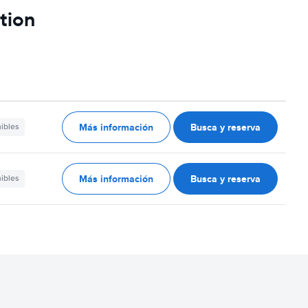
tion
Más información
Busca y reserva
nibles
Más información
Busca y reserva
nibles