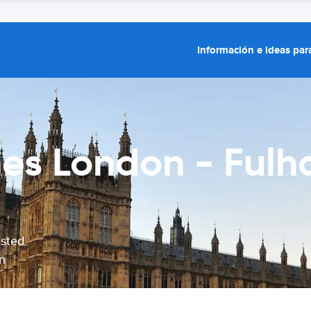
Información e ideas para
ches London - Fu
usted
n