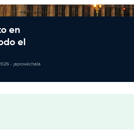
to en
odo el
2026 - ¡aprovéchala