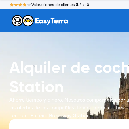
8.4
Valoraciones de clientes
/ 10
Alquiler de co
Station
Ahorre tiempo y dinero. Nosotros comparamos por 
las ofertas de las compañías de alquiler de coches e
London - Fulham Broadway Station.