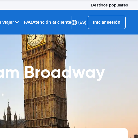
Destinos populares
 viajar
FAQ
Atención al cliente
(ES)
Iniciar sesión
lham Broadway