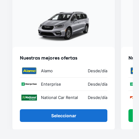
Nuestras mejores ofertas
Nues
Alamo
Desde
/día
Enterprise
Desde
/día
National Car Rental
Desde
/día
Seleccionar