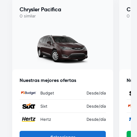
Chrysler Pacifica
Chry
O similar
O sim
Nuestras mejores ofertas
Nues
Budget
Desde
/día
Sixt
Desde
/día
Hertz
Desde
/día