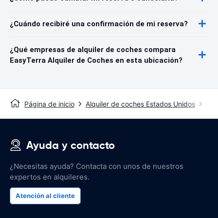
¿Cuándo recibiré una confirmación de mi reserva?
¿Qué empresas de alquiler de coches compara
EasyTerra Alquiler de Coches en esta ubicación?
Página de inicio
Alquiler de coches Estados Unidos
Alq
Ayuda y contacto
¿Necesitas ayuda? Contacta con unos de nuestros
expertos en alquileres.
Atención al cliente