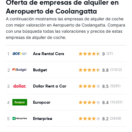
Oferta de empresas de alquiler en
Aeropuerto de Coolangatta
A continuación mostramos las empresas de alquiler de coche
con mejor valoración en Aeropuerto de Coolangatta. Compara
con una búsqueda todas las valoraciones y precios de estas
empresas de alquiler de coche.
Ace Rental Cars
9
(27)
N
Budget
8.8
(11512)
N
Dollar Rent a Car
8.5
(5291)
N
Europcar
8.4
(10251)
N
Enterprise
8.2
(2409)
N