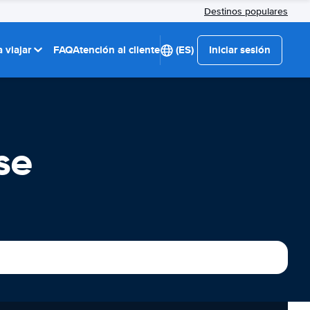
Destinos populares
 viajar
FAQ
Atención al cliente
(ES)
Iniciar sesión
se