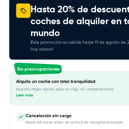
Hasta 20% de descuen
coches de alquiler en t
mundo
Esta promoción es válida hasta 11 de agosto de 
hoy mismo!
Sin preocupaciones
Alquila un coche con total tranquilidad
Nuestra mejor opción para un viaje sin complicaciones.
Leer más
Cancelación
sin cargo
Hasta 48 horas antes de la hora de recogida acordada