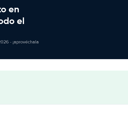
to en
odo el
2026 - ¡aprovéchala