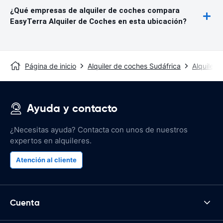
¿Qué empresas de alquiler de coches compara
EasyTerra Alquiler de Coches en esta ubicación?
Página de inicio
Alquiler de coches Sudáfrica
Alquiler
Ayuda y contacto
¿Necesitas ayuda? Contacta con unos de nuestros
expertos en alquileres.
Atención al cliente
Cuenta