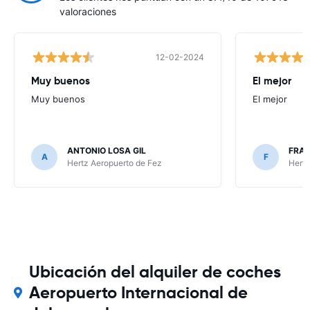
valoraciones
12-02-2024
Muy buenos
El mejor
Muy buenos
El mejor
ANTONIO LOSA GIL
FRA
A
F
Hertz Aeropuerto de Fez
Hertz
Ubicación del alquiler de coches
Aeropuerto Internacional de