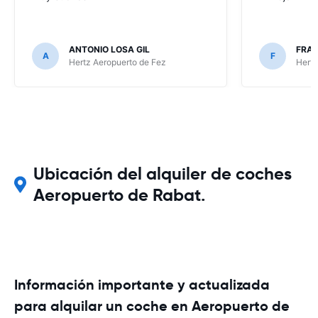
ANTONIO LOSA GIL
FRA
A
F
Hertz Aeropuerto de Fez
Hertz
Ubicación del alquiler de coches
Aeropuerto de Rabat.
Información importante y actualizada
para alquilar un coche en Aeropuerto de