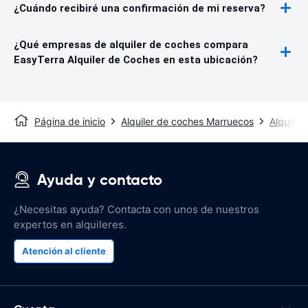
¿Cuándo recibiré una confirmación de mi reserva?
¿Qué empresas de alquiler de coches compara
EasyTerra Alquiler de Coches en esta ubicación?
Página de inicio
Alquiler de coches Marruecos
Alquiler
Ayuda y contacto
¿Necesitas ayuda? Contacta con unos de nuestros
expertos en alquileres.
Atención al cliente