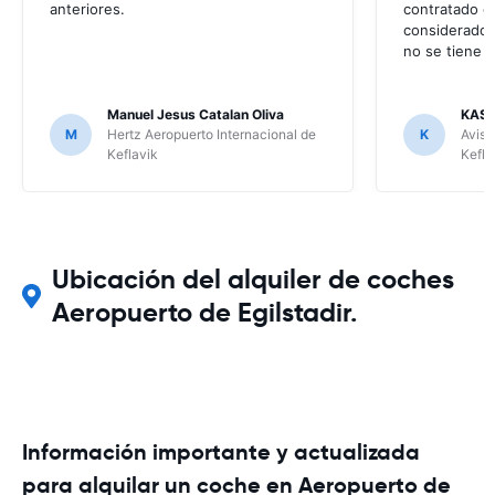
anteriores.
contratado el
considerado q
no se tiene c
Manuel Jesus Catalan Oliva
KASP
M
Hertz Aeropuerto Internacional de
K
Avis 
Keflavik
Kefla
Ubicación del alquiler de coches
Aeropuerto de Egilstadir.
Información importante y actualizada
para alquilar un coche en Aeropuerto de