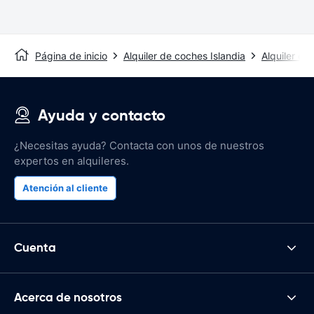
Página de inicio
Alquiler de coches Islandia
Alquiler de
Ayuda y contacto
¿Necesitas ayuda? Contacta con unos de nuestros
expertos en alquileres.
Atención al cliente
Cuenta
Acerca de nosotros