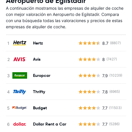
Aeropuerto de Egilstadir
A continuación mostramos las empresas de alquiler de coche
con mejor valoración en Aeropuerto de Egilstadir. Compara
con una búsqueda todas las valoraciones y precios de estas
empresas de alquiler de coche.
Hertz
8.7
(8807)
N
Avis
8
(7427)
N
Europcar
7.9
(10239)
N
Thrifty
7.8
(6965)
N
Budget
7.7
(11503)
N
Dollar Rent a Car
7.7
(5286)
N