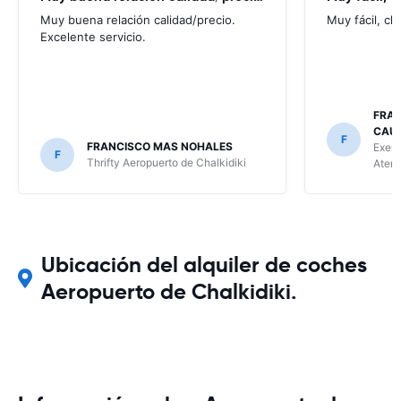
Muy buena relación calidad/precio.
Muy fácil, cl
Excelente servicio.
FRAN
CAU
F
FRANCISCO MAS NOHALES
Exer 
F
Thrifty Aeropuerto de Chalkidiki
Aten
Ubicación del alquiler de coches
Aeropuerto de Chalkidiki.