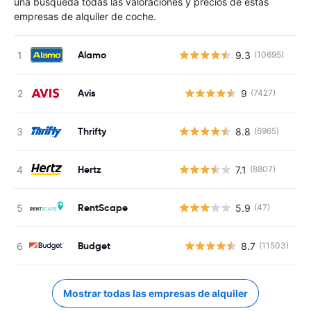
una búsqueda todas las valoraciones y precios de estas
empresas de alquiler de coche.
Alamo
9.3
(10695)
Avis
9
(7427)
N
Thrifty
8.8
(6965)
Hertz
7.1
(8807)
RentScape
5.9
(47)
Budget
8.7
(11503)
N
Mostrar todas las empresas de alquiler