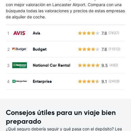
con mejor valoración en Lancaster Airport. Compara con una
búsqueda todas las valoraciones y precios de estas empresas
de alquiler de coche.
Avis
7.8
(7437)
N
Budget
7.8
(11512)
N
National Car Rental
9.5
(492)
N
Enterprise
9.1
(2409)
N
Consejos útiles para un viaje bien
preparado
¿Qué seguro debería seguir y qué pasa con el depósito? Lea