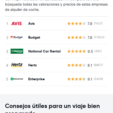
búsqueda todas las valoraciones y precios de estas empresas
de alquiler de coche.
Avis
7.8
(7427)
N
Budget
7.8
(11503)
N
National Car Rental
9.5
(491)
N
Hertz
8.1
(8807)
N
Enterprise
9.1
(2406)
N
Consejos útiles para un viaje bien