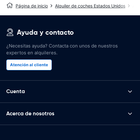
Página de inicio
Alquiler de coches Estados Unidos
Alq
Ayuda y contacto
¿Necesitas ayuda? Contacta con unos de nuestros
expertos en alquileres.
Atención al cliente
Cuenta
Acerca de nosotros