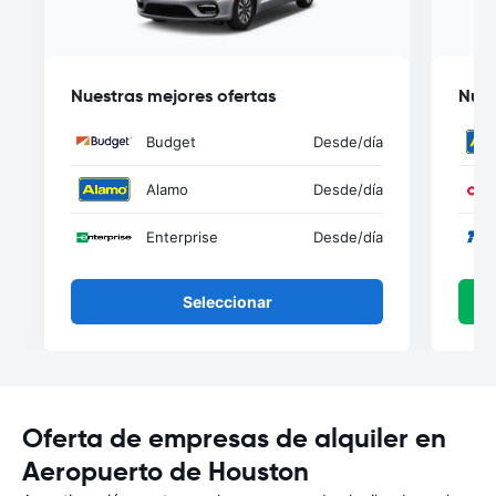
Nuestras mejores ofertas
Nues
Budget
Desde
/día
Alamo
Desde
/día
Enterprise
Desde
/día
Seleccionar
Oferta de empresas de alquiler en
Aeropuerto de Houston