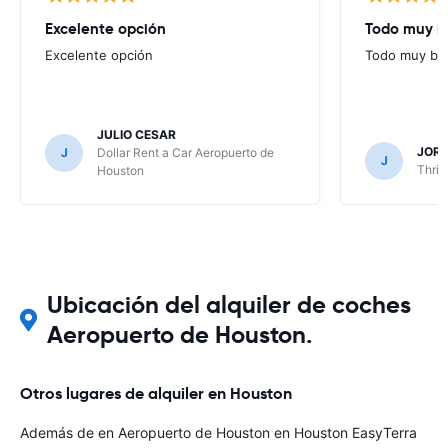
Excelente opción
Todo muy b
Excelente opción
Todo muy bi
JULIO CESAR
JORG
J
Dollar Rent a Car Aeropuerto de
J
Thrif
Houston
Ubicación del alquiler de coches
Aeropuerto de Houston.
Otros lugares de alquiler en Houston
Además de en Aeropuerto de Houston en Houston EasyTerra