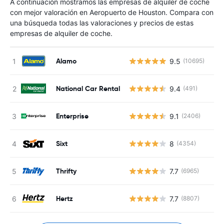
A continuación mostramos las empresas de alquiler de coche
con mejor valoración en Aeropuerto de Houston. Compara con
una búsqueda todas las valoraciones y precios de estas
empresas de alquiler de coche.
Alamo
9.5
(10695)
National Car Rental
9.4
(491)
Enterprise
9.1
(2406)
Sixt
8
(4354)
Thrifty
7.7
(6965)
Hertz
7.7
(8807)